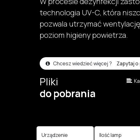
W procesie dezynfekcji zast
technologia UV-C, która nisz
pozwala utrzymać wentylację 
poziom higieny powietrza.
Chcesz wiedzieć więcej ?
Zapytaj o
Pliki
Kar
do pobrania
Urządzenie
Ilość lamp