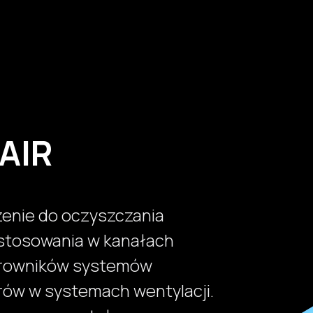
Produkty
Usługi
Realizacje
Jak kupić?
Wsparci
AIR
enie do oczyszczania
stosowania w kanałach
parowników systemów
ltrów w systemach wentylacji.