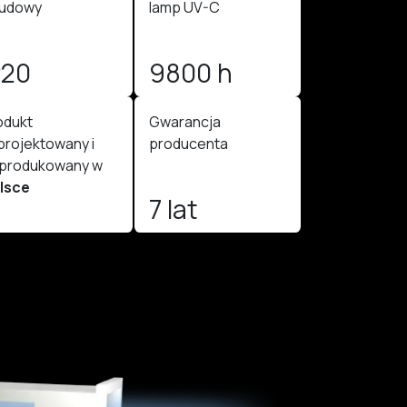
udowy
lamp UV-C
P20
9800 h
odukt
Gwarancja
projektowany i
producenta
produkowany w
lsce
7 lat