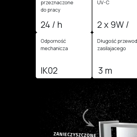
przeznaczone
UV-C
do pracy
24 / h
2 x 9W /
G23
Odporność
Długość przewo
mechanicza
zasilajacego
IK02
3 m