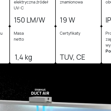
elektryczna źródeł
znamionowa
ob
UV-C
150 LM/W
19 W
I
du
Masa
Certyfikaty
Pr
netto
za
wy
Po
1,4 kg
TUV, CE