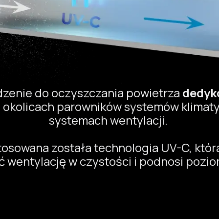
ądzenie do oczyszczania powietrza
dedyk
, okolicach parowników systemów klimatyz
systemach wentylacji.
tosowana została technologia UV-C, któr
 wentylację w czystości i podnosi pozio