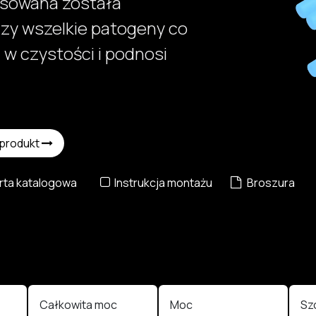
osowana została
czy wszelkie patogeny co
w czystości i podnosi
 produkt
ta katalogowa
Instrukcja montażu
Broszura
Całkowita moc
Moc
Sz