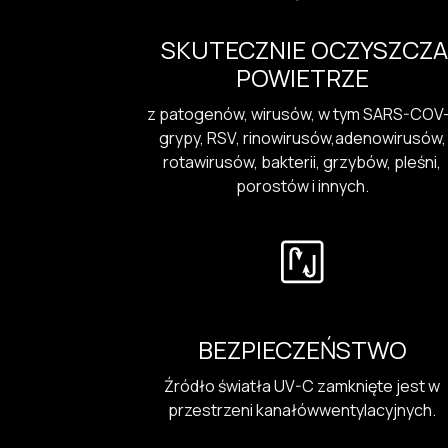
SKUTECZNIE OCZYSZCZA
POWIETRZE
z patogenów, wirusów, w tym SARS-COV-
grypy, RSV, rinowirusów,adenowirusów,
rotawirusów, bakterii, grzybów, pleśni,
porostów i innych.
BEZPIECZEŃSTWO
Źródło światła UV-C zamknięte jest w
przestrzeni kanałówwentylacyjnych.