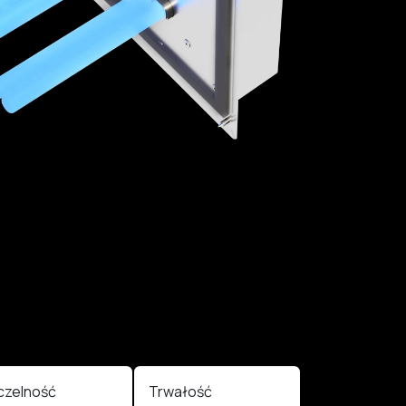
czelność
Trwałość