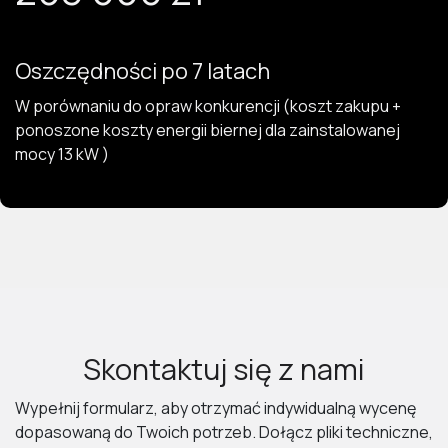
Oszczędności po 7 latach
W porównaniu do opraw konkurencji (koszt zakupu +
ponoszone koszty energii biernej dla zainstalowanej
mocy 13 kW )
Skontaktuj się z nami
Wypełnij formularz, aby otrzymać indywidualną wycenę
dopasowaną do Twoich potrzeb. Dołącz pliki techniczne,