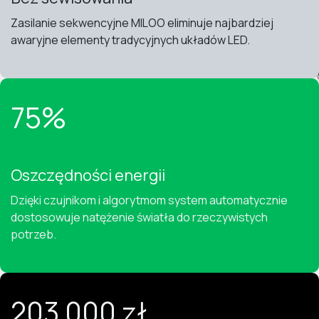
Zasilanie sekwencyjne MILOO eliminuje najbardziej
awaryjne elementy tradycyjnych układów LED.
75%
Oszczędności energii
Dzięki czujnikom i algorytmom system automatycznie
dostosowuje natężenie światła do rzeczywistych
potrzeb.
203 000 zł