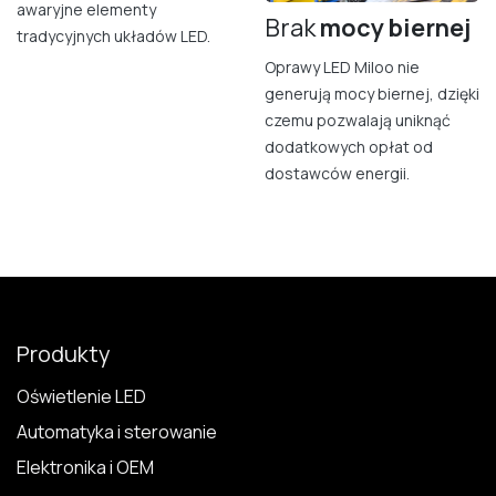
awaryjne elementy
Brak
mocy bierne​j
tradycyjnych układów LED.
Oprawy LED Miloo nie
generują mocy biernej, dzięki
czemu pozwalają uniknąć
dodatkowych opłat od
dostawców energii.
Produkty
Oświetlenie LED
Automatyka i sterowanie
Elektronika i OEM