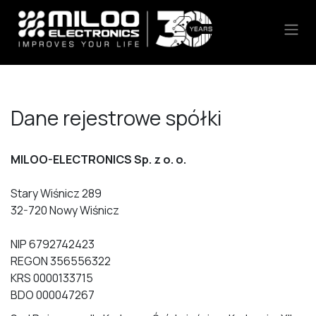
Skip to Content
​Dane rejestrowe spółki
MILOO-ELECTRONICS Sp. z o. o.
Stary Wiśnicz 289
32-720 Nowy Wiśnicz
NIP 6792742423
REGON 356556322
KRS 0000133715
BDO 000047267