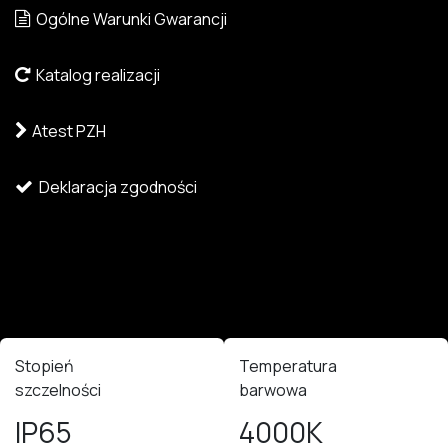
Ogólne Warunki Gwarancji
Katalog realizacji
Atest PZH
Deklaracja zgodności
Stopień
Temperatura
szczelności
barwowa
IP65
4000K