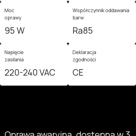
Moc
Współczynnik oddawania
oprawy
barw
95 W
Ra85
Napięcie
Deklaracja
zasilania
zgodności
220-240 VAC
CE
Oprawa awaryjna, dostępna w 3