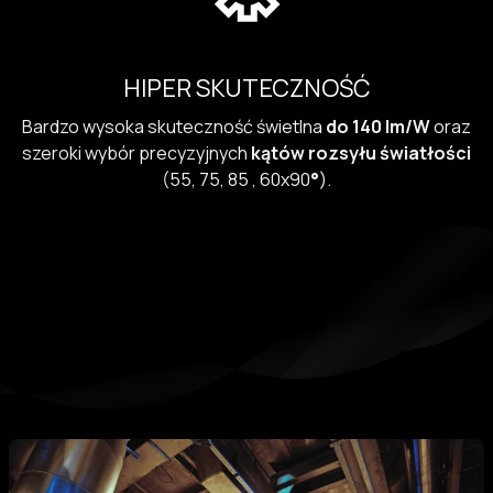
HIPER SKUTECZNOŚĆ
Bardzo wysoka skuteczność świetlna
do 140 lm/W
oraz
szeroki wybór precyzyjnych
kątów rozsyłu światłości
(55, 75, 85 , 60x90
°
).