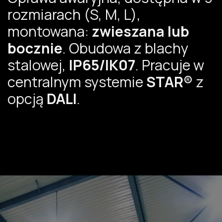
rozmiarach (S, M, L),
montowana:
zwieszana lub
bocznie
. Obudowa z blachy
stalowej,
IP65/IK07
. Pracuje w
centralnym systemie
STAR®
z
opcją
DALI
.