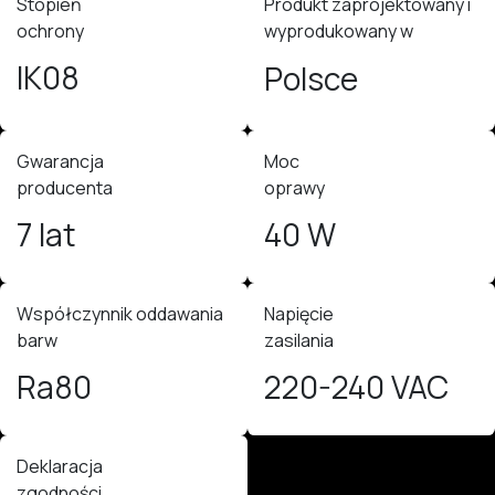
Stopień
Produkt zaprojektowany i
ochrony
wyprodukowany w
IK08
Polsce
Gwarancja
Moc
producenta
oprawy
7 lat
40 W
Współczynnik oddawania
Napięcie
barw
zasilania
Ra80
220-240 VAC
Deklaracja
zgodności