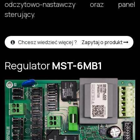
odczytowo-nastawczy oraz panel
sterujący.​
Chcesz wiedzieć więcej ?
Zapytaj o produkt
Regulator
MST-6MB1