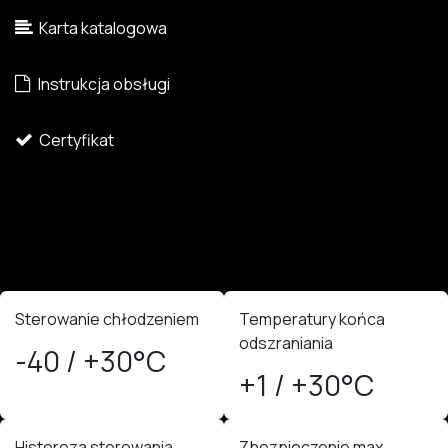
Karta katalogowa
Instrukcja obsługi
Certyfikat
Sterowanie chłodzeniem
Temperatury końca
odszraniania
-40 / +30°C
+1 / +30°C
Histereza sterowania
Zbezpieczenie max.