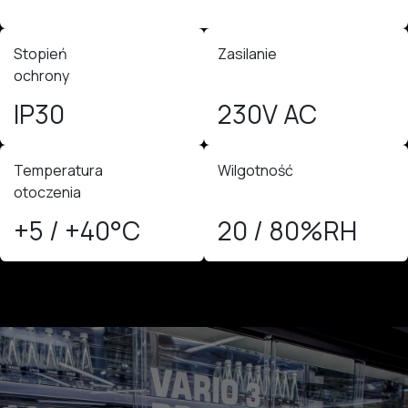
Stopień
Zasilanie
ochrony
IP30
230V AC
Temperatura
Wilgotność
otoczenia
+5 / +40°C
20 / 80%RH​