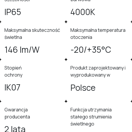
IP65
4000K
Maksymalna skuteczność
Maksymalna temperatura
świetlna
otoczenia
146 lm/W
-20/+35°C
Stopień
Produkt zaprojektowany i
ochrony
wyprodukowany w
IK07
Polsce
Gwarancja
Funkcja utrzymania
producenta
stałego strumienia
świetlnego
2 lata