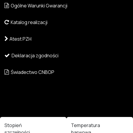
Ogólne Warunki Gwarancji
Katalog realizacji
Atest PZH
Deklaracja zgodności
Świadectwo CNBOP
Stopień
Temperatura
szczelności
barwowa