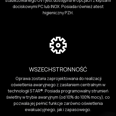
stabilizowanego UV i jest dostępna w opcjach z klipsami
dociskowymi PC lub INOX. Posiada również atest
higieniczny PZH.
WSZECHSTRONNOŚĆ
Oprawa została zaprojektowana do realizacji
oświetlenia awaryjnego z zasilaniem centralnym w
technologii STAR®. Posiada programowalny strumień
świetlny w trybie awaryjnym (od 10% do 100% mocy), co
pozwala jej pełnić funkcje zarówno oświetlenia
ewakuacyjnego, jak i zapasowego.