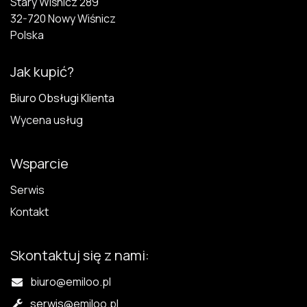
Stary Wiśnicz 289
32-720 N​owy Wiśnicz
Polska
Jak kupić?
Biuro Obsługi Klienta
Wycena usług
Wsparcie
Serwis
Kontakt
Skontaktuj się z nami:
biuro@emiloo.pl
serwis
@emiloo.pl