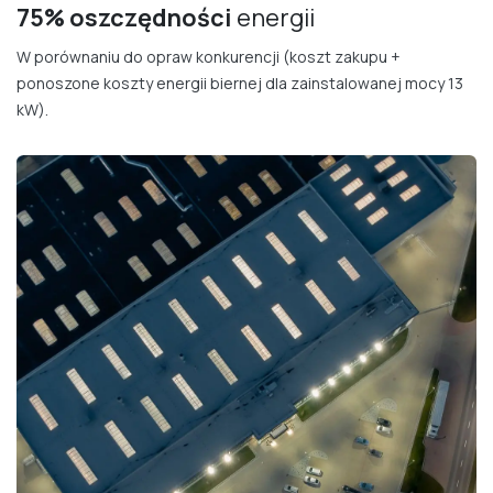
75% oszczędności
energii
W porównaniu do opraw konkurencji (koszt zakupu +
ponoszone koszty energii biernej dla zainstalowanej mocy 13
kW).