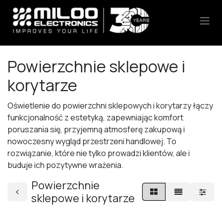
Skip to Content
Powierzchnie sklepowe i
korytarze
Oświetlenie do powierzchni sklepowych i korytarzy łączy
funkcjonalność z estetyką, zapewniając komfort
poruszania się, przyjemną atmosferę zakupową i
nowoczesny wygląd przestrzeni handlowej. To
rozwiązanie, które nie tylko prowadzi klientów, ale i
buduje ich pozytywne wrażenia.
Powierzchnie
sklepowe i korytarze