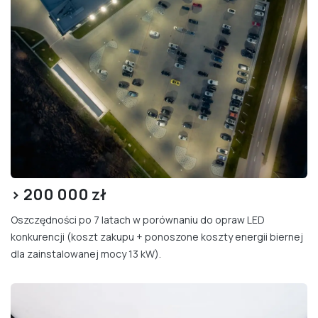
> 200
000 zł
Oszczędności po 7 latach w porównaniu do opraw LED
konkurencji (koszt zakupu + ponoszone koszty energii biernej
dla zainstalowanej mocy 13 kW).