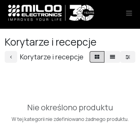
Skip to Content
Korytarze i recepcje
Korytarze i recepcje
Nie określono produktu
W tej kategorii nie zdefiniowano żadnego produktu.